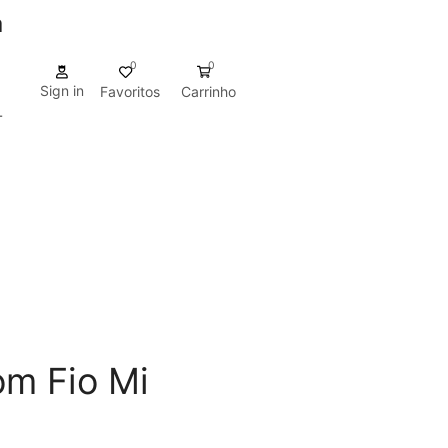
a
0
0
Sign in
Favoritos
Carrinho
-
om Fio Mi