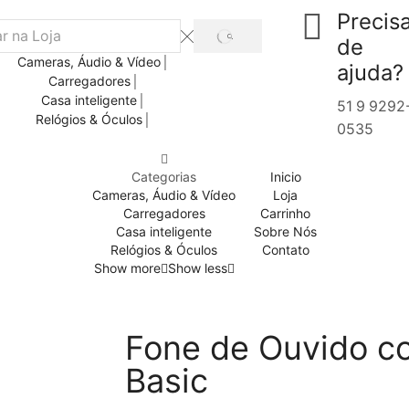
Precis
de
Cameras, Áudio & Vídeo
ajuda?
Carregadores
Casa inteligente
51 9 9292
Relógios & Óculos
0535
Categorias
Inicio
Cameras, Áudio & Vídeo
Loja
Carregadores
Carrinho
Casa inteligente
Sobre Nós
Relógios & Óculos
Contato
Show more
Show less
Fone de Ouvido c
Basic