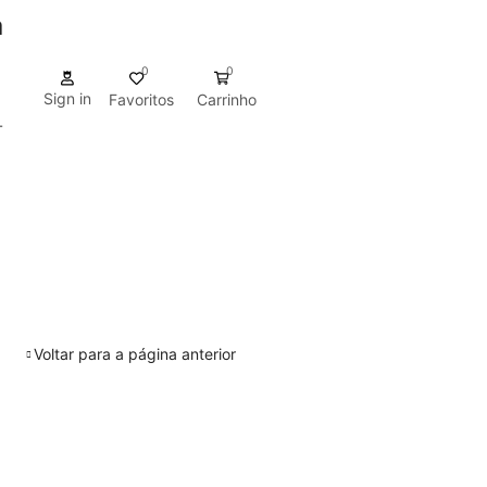
a
0
0
Sign in
Favoritos
Carrinho
-
Voltar para a página anterior
New
Novidades